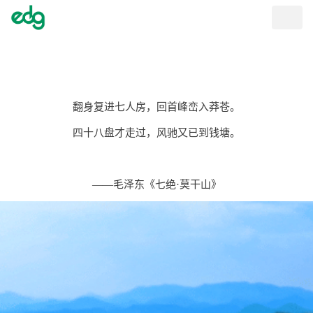
Toggle
naviga
翻身复进七人房，回首峰峦入莽苍。
四十八盘才走过，风驰又已到钱塘。
——毛泽东《七绝·莫干山》