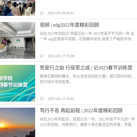
2023-05-29 09:51
21
视频 | edg2022年度精彩回顾
站在2023年的起点 回望过去一年 2022年是不平凡的一年 这
一年 edg在困境中突围，在荆棘中成长 接受了严峻的市场考
验与挑战 年初上海封城 但康新人奋进的精神却从未止步 所
有康新人携手共进、风雨同舟 助力公司渡过三月封城难关
2023-02-17 19:20
这一年，edg全力以赴，在务实中创新 与战略大客户华为达
22
成更深入的合作 这一年，edg突破束缚、跨越领域 深耕生命
科学领域 持续努力为客户提供高品质的服务 感谢每一位业
思是行之始 行促思之成 | 记2023春节训练营
主的大力支持与厚爱 感谢每一位坚守岗位、兢兢业业的康
看得见黎明的曙光，所以坚信信仰的力量；我们因何向前，
新人 凛冬散尽，星河长明 新的一年，万事顺遂!
在行动中寻找答案。
2023-02-17 19:01
23
笃行不怠 再起前程 | 2022年度精彩回顾
站在2023年的起点，回望过去一年。2022年是不平凡的一年
2023年初始，向新而行，康新人将迈着坚定的步履、带着梦
想奔赴.