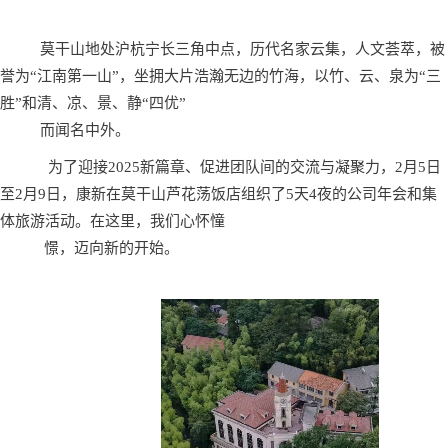
莫干山地处沪杭宁长三角中点，历代名家云集，人文荟萃，被
誉为“江南第一山”，坐拥大片浩瀚无边的竹海，以竹、云、泉为“三
胜”和清、凉、景、静“四优”
而闻名中外。
为了迎接2025新篇章、促进团队间的交流与凝聚力，2月5日
至2月9日，康新在莫干山芦花荡饭店组织了5天4夜的公司年会和集
体旅游活动。在这里，我们心怀憧
憬，迈向新的开始。