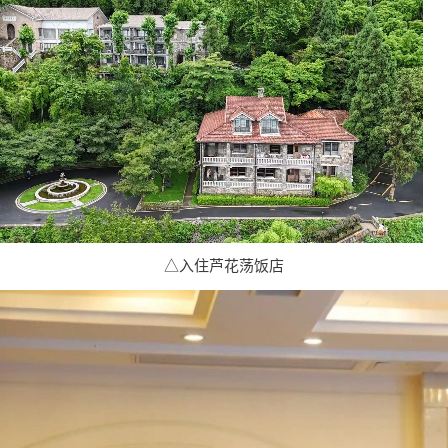
△入住芦花荡饭店