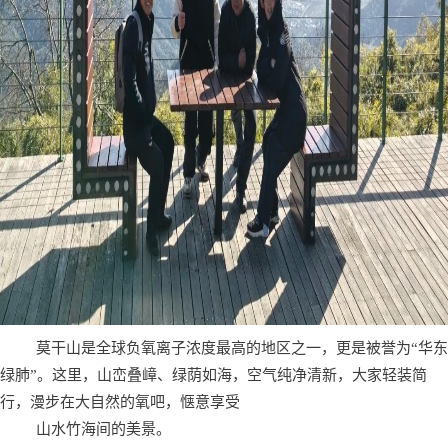
莫干山是全球负氧离子浓度最高的地区之一，更是被誉为“华东
绿肺”。这里，山峦叠嶂、绿荫如海，空气纯净清新，大家轻装简
行，漫步在大自然的氧吧，惬意享受
山水竹海间的美景。