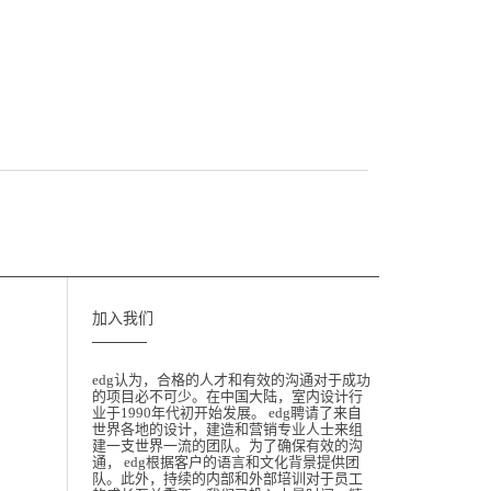
加入我们
edg认为，合格的人才和有效的沟通对于成功
的项目必不可少。在中国大陆，室内设计行
业于1990年代初开始发展。 edg聘请了来自
世界各地的设计，建造和营销专业人士来组
建一支世界一流的团队。为了确保有效的沟
通， edg根据客户的语言和文化背景提供团
队。此外，持续的内部和外部培训对于员工