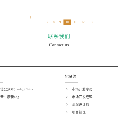
1
...
7
8
9
10
11
12
13
联系我们
Cantact us
招贤纳士
信公众号：edg_China
市场开发专员
音：康新edg
市场开发经理
资深设计师
项目经理